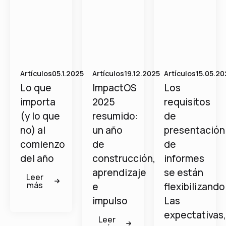
Artículos
05.1.2025
Artículos
19.12.2025
Artículos
15.05.20
Lo que
ImpactOS
Los
importa
2025
requisitos
(y lo que
resumido:
de
no) al
un año
presentación
comienzo
de
de
del año
construcción,
informes
aprendizaje
se están
Leer
más
e
flexibilizando
impulso
Las
expectativas
Leer