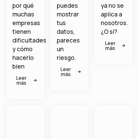
por qué
puedes
ya no se
muchas
mostrar
aplica a
empresas
tus
nosotros.
tienen
datos,
¿O sí?
dificultades
pareces
Leer
más
y cómo
un
hacerlo
riesgo.
bien
Leer
más
Leer
más