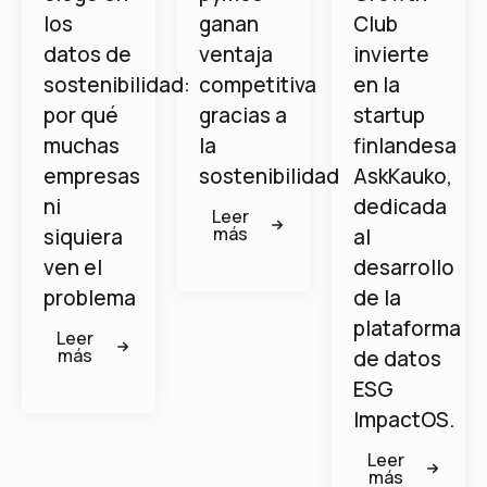
los
ganan
Club
datos de
ventaja
invierte
sostenibilidad:
competitiva
en la
por qué
gracias a
startup
muchas
la
finlandesa
empresas
sostenibilidad
AskKauko,
ni
dedicada
Leer
más
siquiera
al
ven el
desarrollo
problema
de la
plataforma
Leer
más
de datos
ESG
ImpactOS.
Leer
más