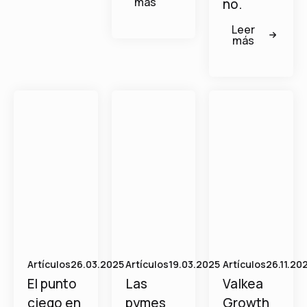
más
no.
Leer
más
Artículos
26.03.2025
Artículos
19.03.2025
Artículos
26.11.20
El punto
Las
Valkea
ciego en
pymes
Growth