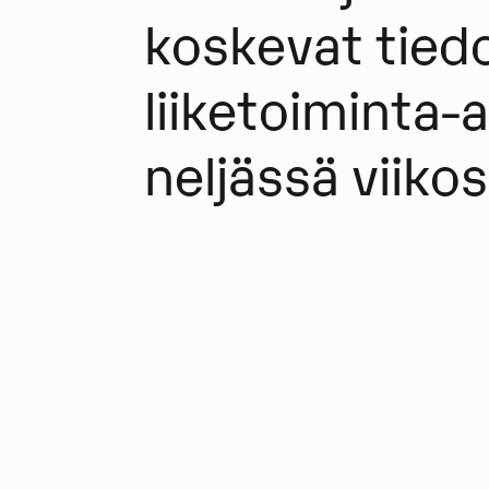
koskevat tiedo
liiketoiminta-
neljässä viiko