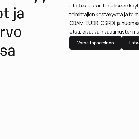
t ja
otatte alustan todelliseen käyt
toimittajien kestävyyttä ja toi
CBAM, EUDR, CSRD) ja huomaatt
arvo
etua, eivät vain vaatimustenmu
ssa
Varaa tapaaminen
Lata