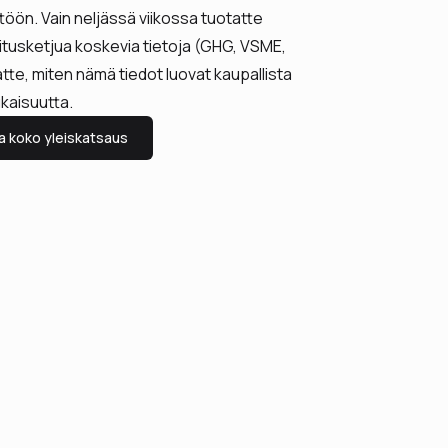
töön. Vain neljässä viikossa tuotatte
mitusketjua koskevia tietoja (GHG, VSME,
e, miten nämä tiedot luovat kaupallista
kaisuutta.
a koko yleiskatsaus