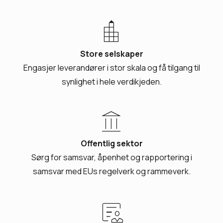
location_city
Store selskaper
Engasjer leverandører i stor skala og få tilgang til
synlighet i hele verdikjeden.
account_balance
Offentlig sektor
Sørg for samsvar, åpenhet og rapportering i
samsvar med EUs regelverk og rammeverk.
clinical_notes