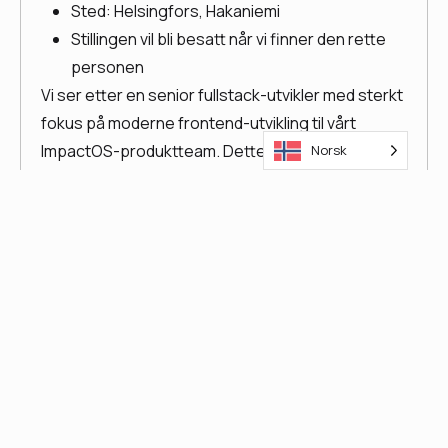
Sted: Helsingfors, Hakaniemi
Stillingen vil bli besatt når vi finner den rette
personen
Vi ser etter en senior fullstack-utvikler med sterkt
fokus på moderne frontend-utvikling til vårt
ImpactOS-produktteam. Dette er en rolle for
Norsk
noen som ønsker å bygge noe meningsfullt,
jobbe med høye standarder og nyte ekte
eierskap i et sammensveiset team.
Om ImpactOS av AskKauko
ImpactOS er plattformen og produktmerket til
AskKauko Oy, et finsk selskap som bygger den
kraftigste måten for bedrifter og deres
forsyningskjeder å måle, utveksle og dra nytte av
bærekraftsdata. Plattformen vår hjelper bedrifter
med å ta informerte beslutninger som støtter