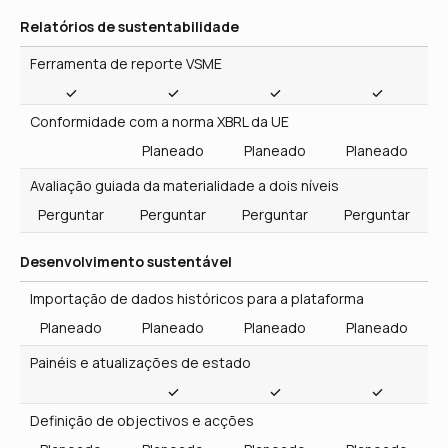
Conformidade com a norma XBRL da UE
Planeado
Planeado
Planeado
Avaliação guiada da materialidade a dois níveis
Perguntar
Perguntar
Perguntar
Perguntar
Desenvolvimento sustentável
Importação de dados históricos para a plataforma
Planeado
Planeado
Planeado
Planeado
Painéis e atualizações de estado
Definição de objectivos e acções
Planeado
Planeado
Planeado
Planeado
Roteiros visuais e interactivos
Planeado
Planeado
Planeado
Publicação de roteiros