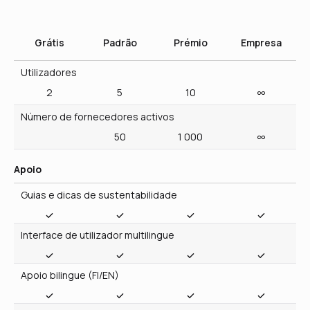
2
5
10
Número de fornecedores activos
50
1 000
Apoio
Guias e dicas de sustentabilidade
Interface de utilizador multilingue
Apoio bilingue (FI/EN)
Ferramenta de Educação Climática (6 idiomas)
Estrutura e linguagem claras